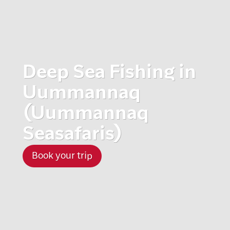
Deep Sea Fishing in
Uummannaq
(Uummannaq
Seasafaris)
Book your trip