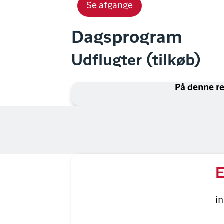
Se afgange
Dagsprogram
Udflugter (tilkøb)
På denne re
E
i