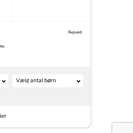
Rejseid
er,
Børn (2-11 år)
Vælg antal børn
ier