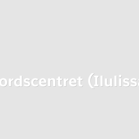
jordscentret (Iluliss