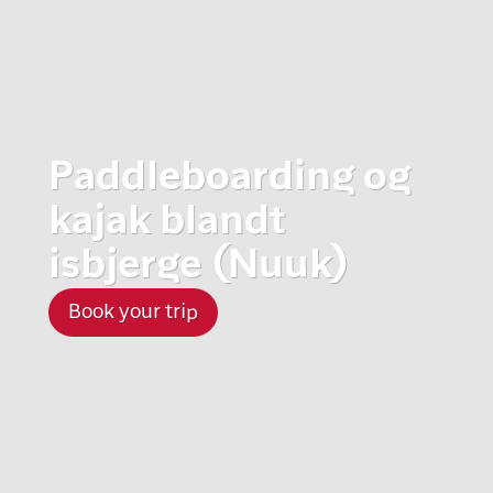
Paddleboarding og
kajak blandt
isbjerge (Nuuk)
Book your trip