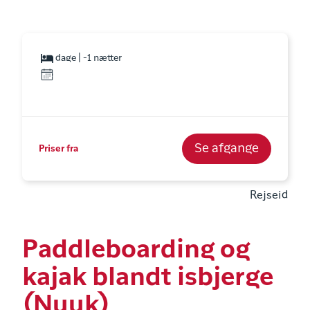
dage | -1 nætter
Se afgange
Priser fra
Rejseid
Paddleboarding og
kajak blandt isbjerge
(Nuuk)