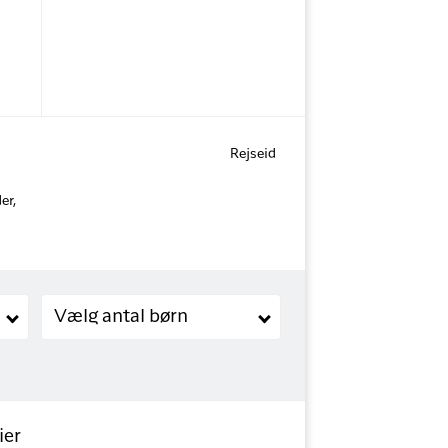
Rejseid
er,
Børn (2-11 år)
Vælg antal børn
ier