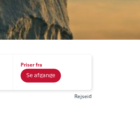
Priser fra
Se afgange
Rejseid