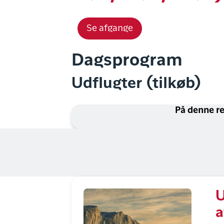
Se afgange
Dagsprogram
Udflugter (tilkøb)
På denne re
U
a