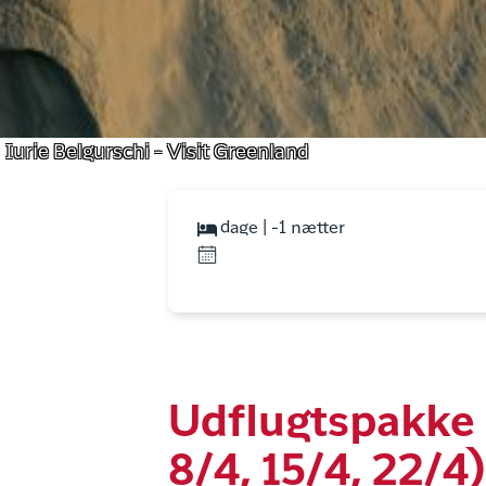
Iurie Belgurschi - Visit Greenland
dage | -1 nætter
Udflugtspakke 
8/4, 15/4, 22/4