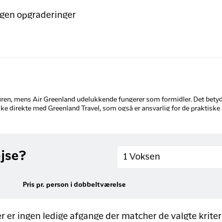
ngen opgraderinger
turen, mens Air Greenland udelukkende fungerer som formidler. Det betyd
 ske direkte med Greenland Travel, som også er ansvarlig for de praktiske
Voksne
ejse?
1 Voksen
Pris pr. person i dobbeltværelse
r er ingen ledige afgange der matcher de valgte kriter