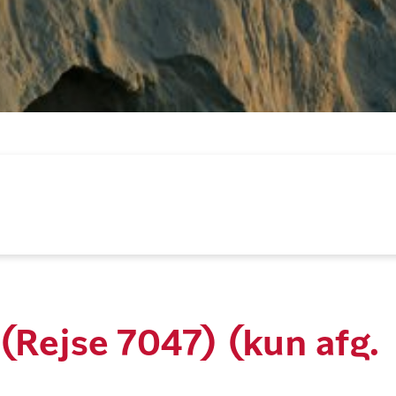
(Rejse 7047) (kun afg.
)